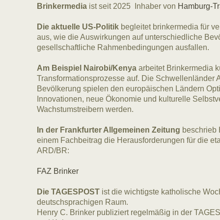
Brinkermedia
ist seit 2025 Inhaber von
Hamburg-Tr
Die aktuelle US-Politik
begleitet brinkermedia für v
aus, wie die Auswirkungen auf unterschiedliche Be
gesellschaftliche Rahmenbedingungen ausfallen.
Am Beispiel Nairobi/Kenya
arbeitet Brinkermedia k
Transformationsprozesse auf. Die Schwellenländer Af
Bevölkerung spielen den europäischen Ländern Opti
Innovationen, neue Ökonomie und kulturelle Selbst
Wachstumstreibern werden.
In der Frankfurter Allgemeinen Zeitung
beschrieb 
einem Fachbeitrag die Herausforderungen für die eta
ARD/BR:
FAZ Brinker
Die TAGESPOST
ist die wichtigste katholische Wo
deutschsprachigen Raum.
Henry C. Brinker publiziert regelmäßig in der TA