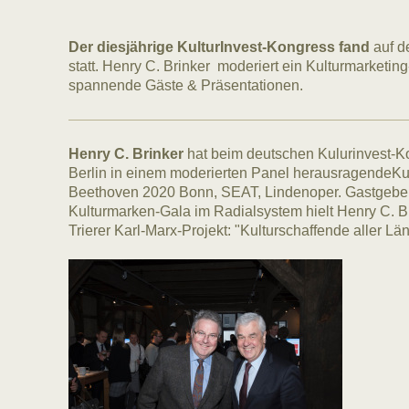
Der diesjährige KulturInvest-Kongress fand
auf d
statt. Henry C. Brinker moderiert ein Kulturmarketing
spannende Gäste & Präsentationen.
Henry C. Brinker
hat beim deutschen Kulurinvest-
Berlin in einem moderierten Panel herausragendeKul
Beethoven 2020 Bonn, SEAT, Lindenoper. Gastgebe
Kulturmarken-Gala im Radialsystem hielt Henry C. Br
Trierer Karl-Marx-Projekt: "Kulturschaffende aller Län