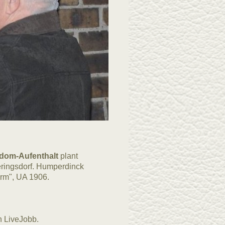
dom-Aufenthalt
plant
ringsdorf. Humperdinck
rm", UA 1906.
n LiveJobb.